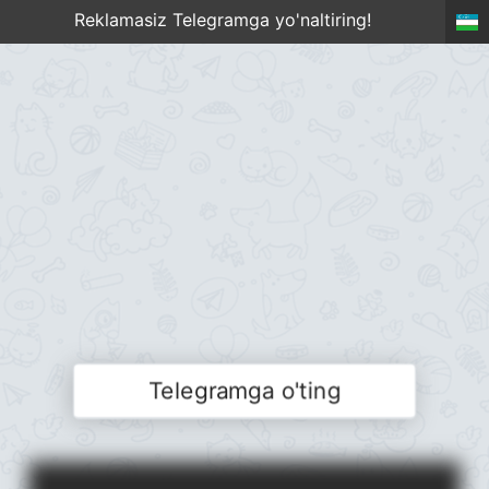
Reklamasiz Telegramga yo'naltiring!
Telegramga o'ting