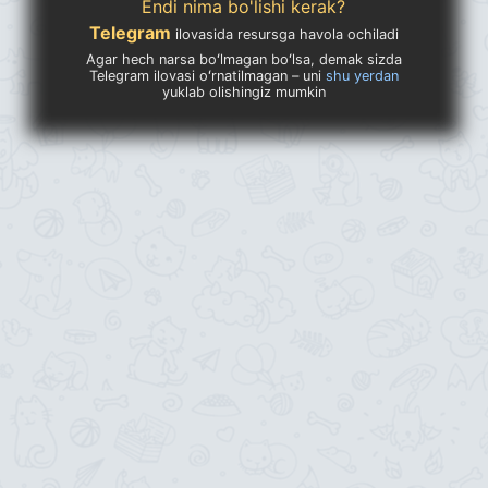
Endi nima bo'lishi kerak?
Telegram
ilovasida resursga havola ochiladi
Agar hech narsa boʻlmagan boʻlsa, demak sizda
Telegram ilovasi oʻrnatilmagan – uni
shu yerdan
yuklab olishingiz mumkin