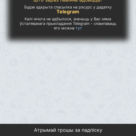
Будзе адкрыта спасылка на рэсурс у дадатку
Telegram
Калі нічога не адбылося, значыць у Вас няма
ўсталяванага прыкладання Telegram - спампаваць
яго можна
тут
Атрымай грошы за падпіску