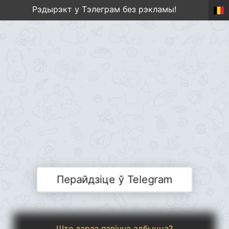
Рэдырэкт у Тэлеграм без рэкламы!
Перайдзіце ў Telegram
Што зараз павінна адбыцца?