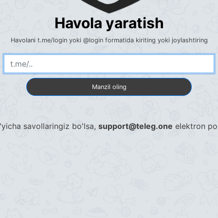
Havola yaratish
Havolani t.me/login yoki @login formatida kiriting yoki joylashtiring
Manzil oling
'yicha savollaringiz bo'lsa,
support@teleg.one
elektron po