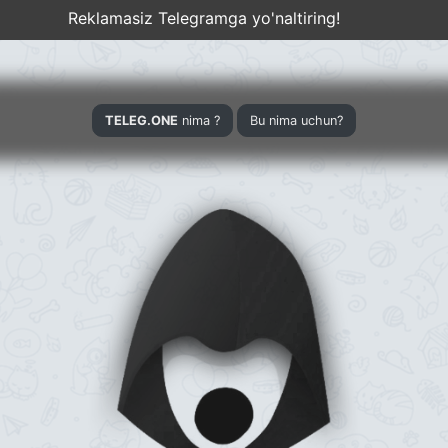
Reklamasiz Telegramga yo'naltiring!
TELEG.ONE
nima
?
Bu nima uchun?