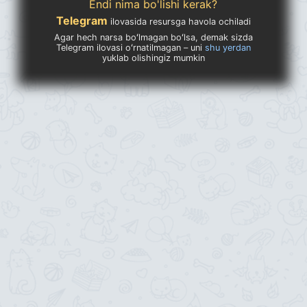
Endi nima bo'lishi kerak?
Telegram
ilovasida resursga havola ochiladi
Agar hech narsa boʻlmagan boʻlsa, demak sizda
Telegram ilovasi oʻrnatilmagan – uni
shu yerdan
yuklab olishingiz mumkin