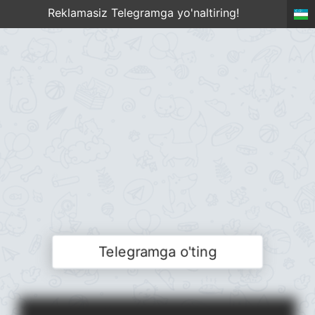
Reklamasiz Telegramga yo'naltiring!
Telegramga o'ting