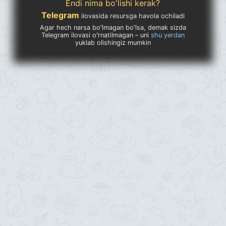
Endi nima bo'lishi kerak?
Telegram
ilovasida resursga havola ochiladi
Agar hech narsa boʻlmagan boʻlsa, demak sizda
Telegram ilovasi oʻrnatilmagan – uni
shu yerdan
yuklab olishingiz mumkin