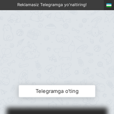
Reklamasiz Telegramga yo'naltiring!
Telegramga o'ting