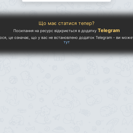
Що має статися тепер?
Telegram
Посилання на ресурс відкриється в додатку
ося, це означає, що у вас не встановлено додаток Telegram - ви мож
тут