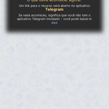
Um link para o recurso será aberto no aplicativo
Telegram
Se nada aconteceu, significa que você não tem o
aplicativo Telegram instalado - você pode baixá-lo
aqui