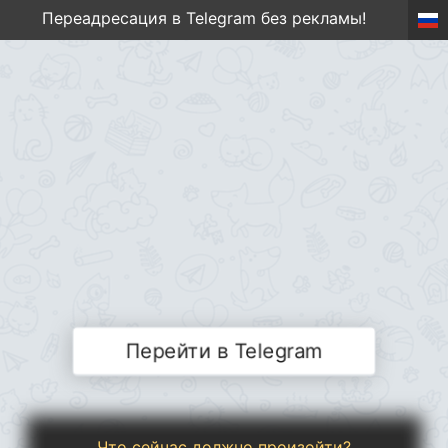
Переадресация в Telegram без рекламы!
Перейти в Telegram
Что сейчас должно произойти?