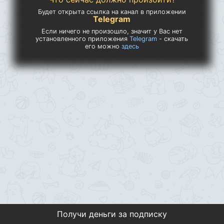
Будет открыта ссылка на канал в приложении
Telegram
Если ничего не произошло, значит у Вас нет
установленного приложения
Telegram
- скачать
его можно
здесь
Получи деньги за подписку