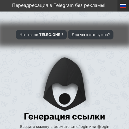
Переадресация в Telegram без рекламы!
Что такое
TELEG.ONE
?
Для чего это нужно?
Генерация ссылки
Введите ссылку в формате t.me/login или @login