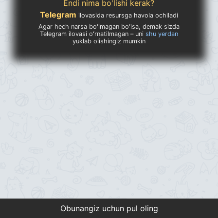
Endi nima bo'lishi kerak?
Telegram
ilovasida resursga havola ochiladi
Agar hech narsa boʻlmagan boʻlsa, demak sizda
Telegram ilovasi oʻrnatilmagan – uni
shu yerdan
yuklab olishingiz mumkin
Obunangiz uchun pul oling