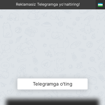
Reklamasiz Telegramga yo'naltiring!
Telegramga o'ting