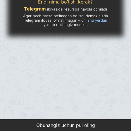
Endi nima bo'lishi kerak?
Telegram
ilovasida resursga havola ochiladi
Agar hech narsa boʻlmagan boʻlsa, demak sizda
Telegram ilovasi oʻrnatilmagan – uni
shu yerdan
yuklab olishingiz mumkin
Obunangiz uchun pul oling