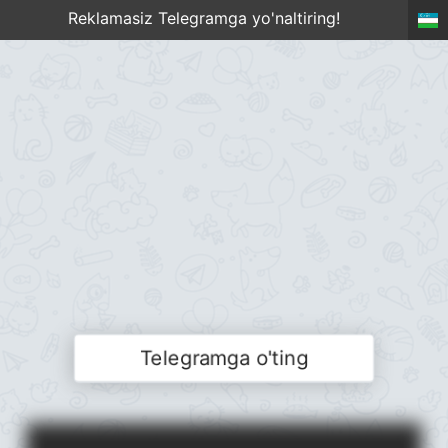
Reklamasiz Telegramga yo'naltiring!
Telegramga o'ting