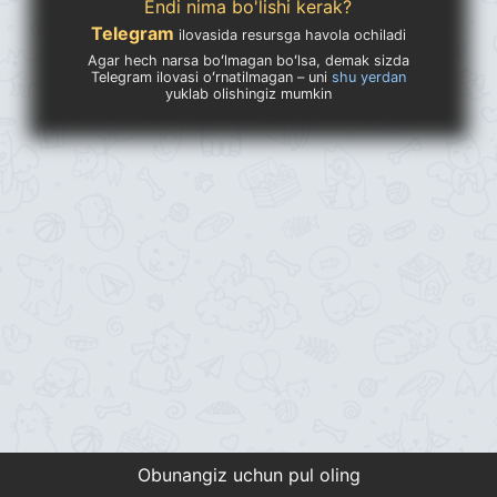
Endi nima bo'lishi kerak?
Telegram
ilovasida resursga havola ochiladi
Agar hech narsa boʻlmagan boʻlsa, demak sizda
Telegram ilovasi oʻrnatilmagan – uni
shu yerdan
yuklab olishingiz mumkin
Obunangiz uchun pul oling