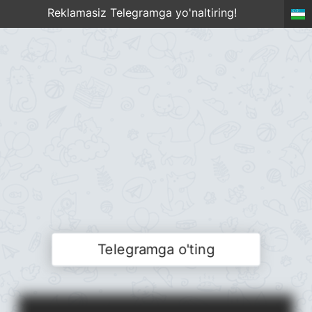
Reklamasiz Telegramga yo'naltiring!
Telegramga o'ting