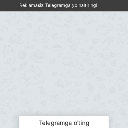
Reklamasiz Telegramga yo'naltiring!
Telegramga o'ting