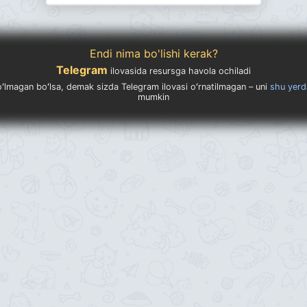
Endi nima bo'lishi kerak?
Telegram
ilovasida resursga havola ochiladi
ʻlmagan boʻlsa, demak sizda Telegram ilovasi oʻrnatilmagan – uni
shu yerd
mumkin