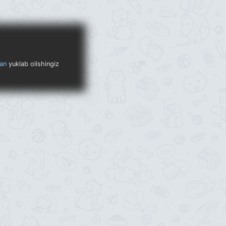
an
yuklab olishingiz