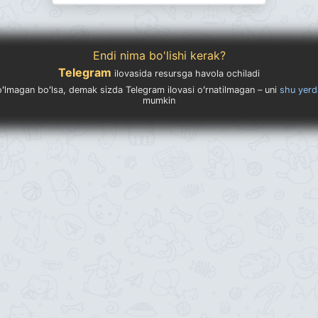
Endi nima bo'lishi kerak?
Telegram
ilovasida resursga havola ochiladi
ʻlmagan boʻlsa, demak sizda Telegram ilovasi oʻrnatilmagan – uni
shu yerd
mumkin