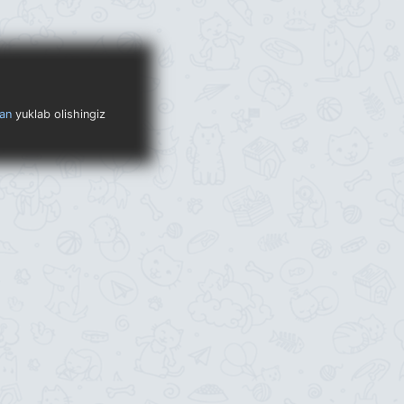
an
yuklab olishingiz