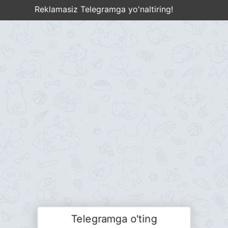
Reklamasiz Telegramga yo'naltiring!
Telegramga o'ting