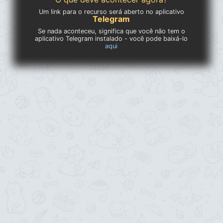
Um link para o recurso será aberto no aplicativo
Telegram
Se nada aconteceu, significa que você não tem o
aplicativo Telegram instalado - você pode baixá-lo
aqui