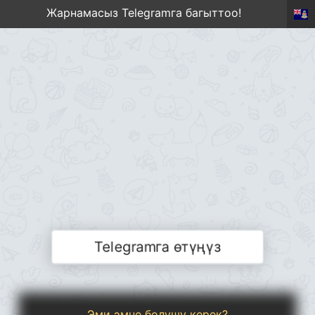
Жарнамасыз Telegramга багыттоо!
Telegramга өтүңүз
Эми эмне болушу керек?