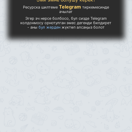
Telegram
Ресурска шилтеме
тиркемесинде
ачылат
Эгер эч нерсе болбосо, бул сизде Telegram
колдонмосу орнотулган эмес дегенди билдирет
- аны
бул жерден
жүктөп алсаңыз болот