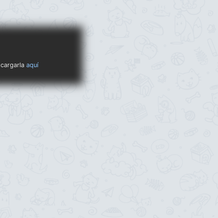
scargarla
aquí