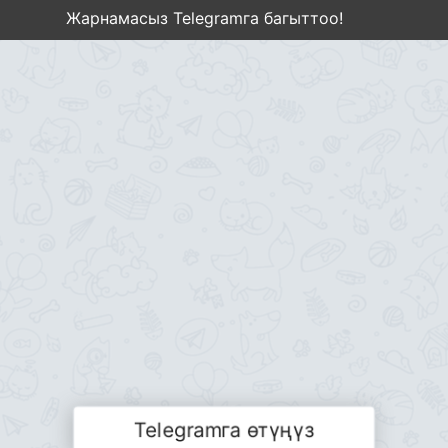
Жарнамасыз Telegramга багыттоо!
Telegramга өтүңүз