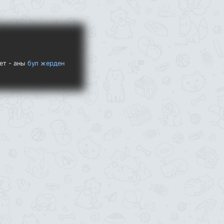
ет - аны
бул жерден