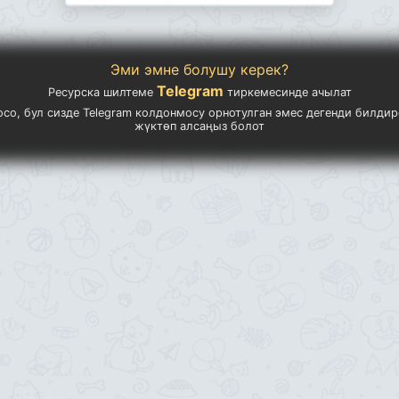
Эми эмне болушу керек?
Telegram
Ресурска шилтеме
тиркемесинде ачылат
осо, бул сизде Telegram колдонмосу орнотулган эмес дегенди билдир
жүктөп алсаңыз болот