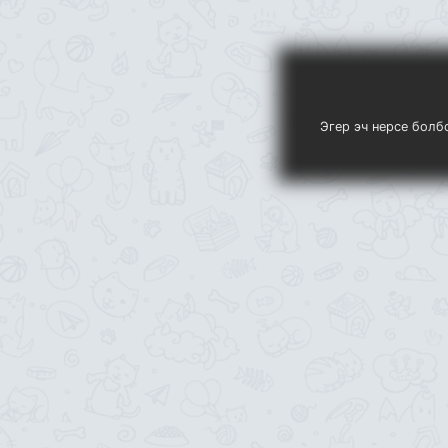
Эгер эч нерсе болб