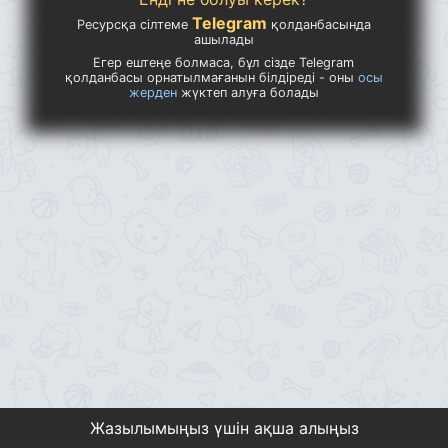
Telegram
Ресурсқа сілтеме
қолданбасында
ашылады
Егер ештеңе болмаса, бұл сізде Telegram
қолданбасы орнатылмағанын білдіреді - оны
осы
жерден
жүктеп алуға болады
Жазылымыңыз үшін ақша алыңыз