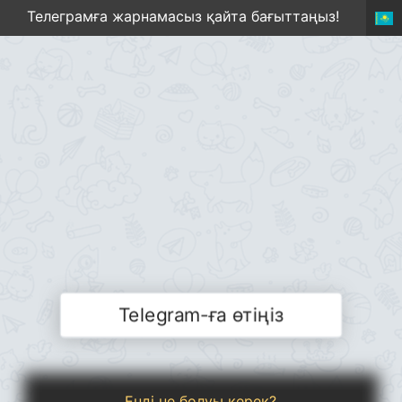
Телеграмға жарнамасыз қайта бағыттаңыз!
Telegram-ға өтіңіз
Енді не болуы керек?