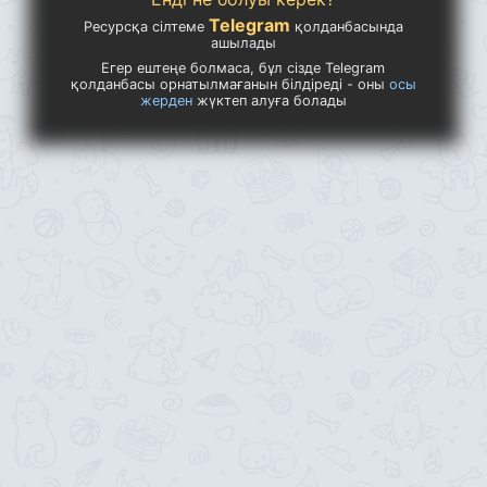
Telegram
Ресурсқа сілтеме
қолданбасында
ашылады
Егер ештеңе болмаса, бұл сізде Telegram
қолданбасы орнатылмағанын білдіреді - оны
осы
жерден
жүктеп алуға болады