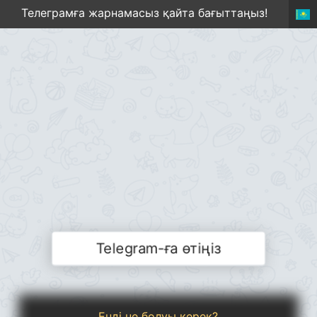
Телеграмға жарнамасыз қайта бағыттаңыз!
Telegram-ға өтіңіз
Енді не болуы керек?