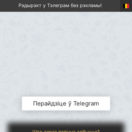
Рэдырэкт у Тэлеграм без рэкламы!
Перайдзіце ў Telegram
Што зараз павінна адбыцца?