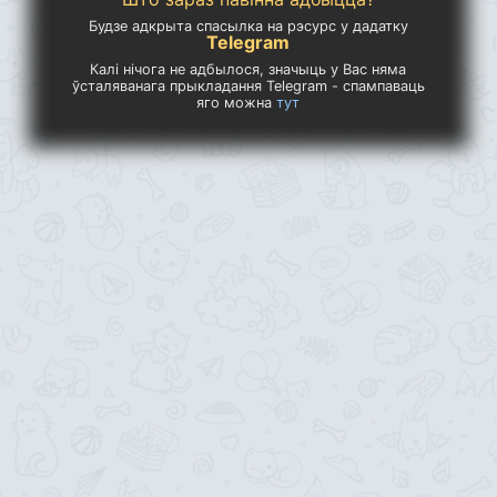
Будзе адкрыта спасылка на рэсурс у дадатку
Telegram
Калі нічога не адбылося, значыць у Вас няма
ўсталяванага прыкладання Telegram - спампаваць
яго можна
тут