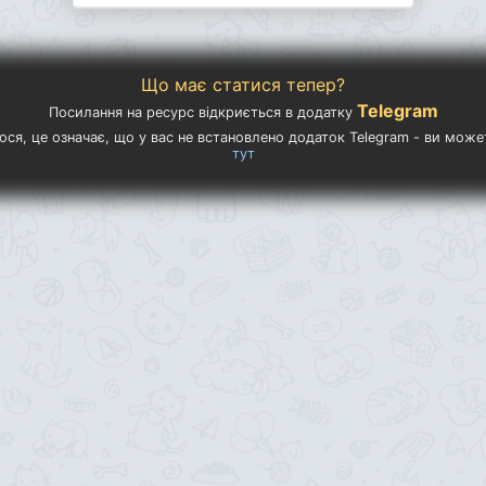
Що має статися тепер?
Telegram
Посилання на ресурс відкриється в додатку
ося, це означає, що у вас не встановлено додаток Telegram - ви мож
тут