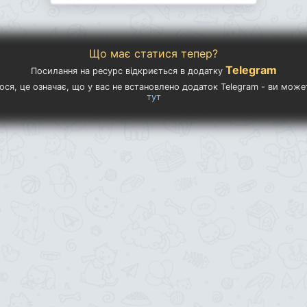
Що має статися тепер?
Telegram
Посилання на ресурс відкриється в додатку
ося, це означає, що у вас не встановлено додаток Telegram - ви мож
тут