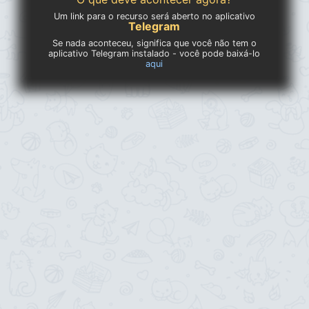
Um link para o recurso será aberto no aplicativo
Telegram
Se nada aconteceu, significa que você não tem o
aplicativo Telegram instalado - você pode baixá-lo
aqui