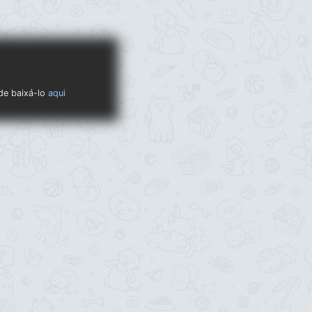
ode baixá-lo
aqui