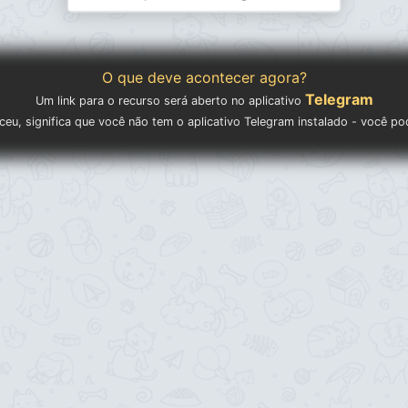
O que deve acontecer agora?
Telegram
Um link para o recurso será aberto no aplicativo
eu, significa que você não tem o aplicativo Telegram instalado - você p