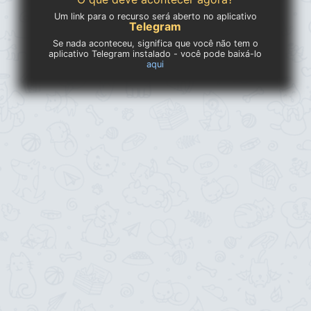
Um link para o recurso será aberto no aplicativo
Telegram
Se nada aconteceu, significa que você não tem o
aplicativo Telegram instalado - você pode baixá-lo
aqui