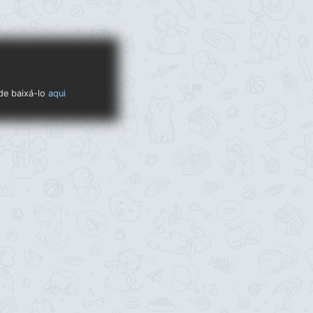
ode baixá-lo
aqui