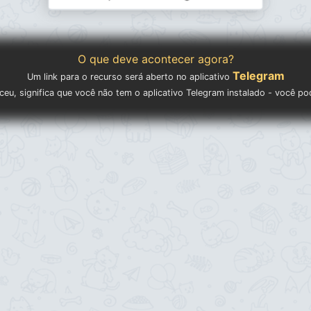
O que deve acontecer agora?
Telegram
Um link para o recurso será aberto no aplicativo
eu, significa que você não tem o aplicativo Telegram instalado - você p