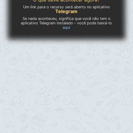
Um link para o recurso será aberto no aplicativo
Telegram
Se nada aconteceu, significa que você não tem o
aplicativo Telegram instalado - você pode baixá-lo
aqui