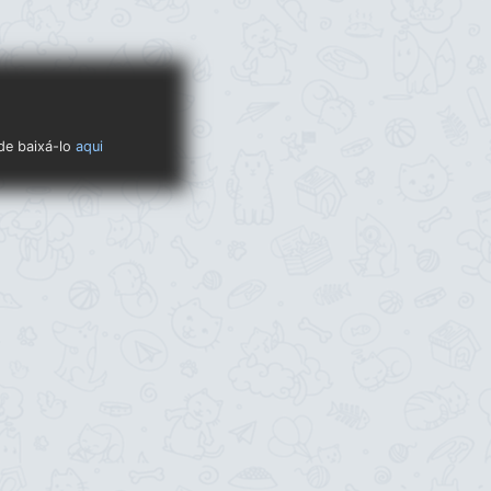
ode baixá-lo
aqui