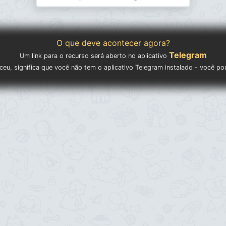
O que deve acontecer agora?
Telegram
Um link para o recurso será aberto no aplicativo
eu, significa que você não tem o aplicativo Telegram instalado - você p