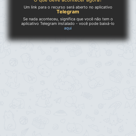
Um link para o recurso será aberto no aplicativo
Telegram
Se nada aconteceu, significa que você não tem o
aplicativo Telegram instalado - você pode baixá-lo
aqui