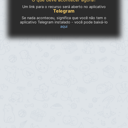
Um link para o recurso será aberto no aplicativo
Telegram
Se nada aconteceu, significa que você não tem o
aplicativo Telegram instalado - você pode baixá-lo
aqui