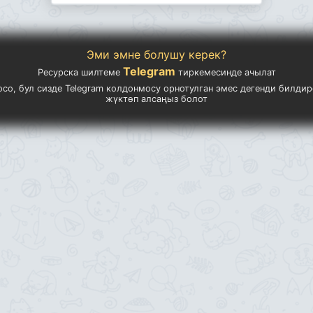
Эми эмне болушу керек?
Telegram
Ресурска шилтеме
тиркемесинде ачылат
осо, бул сизде Telegram колдонмосу орнотулган эмес дегенди билдир
жүктөп алсаңыз болот