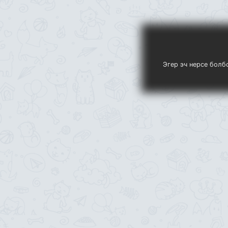
Эгер эч нерсе болб