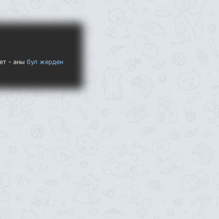
ет - аны
бул жерден