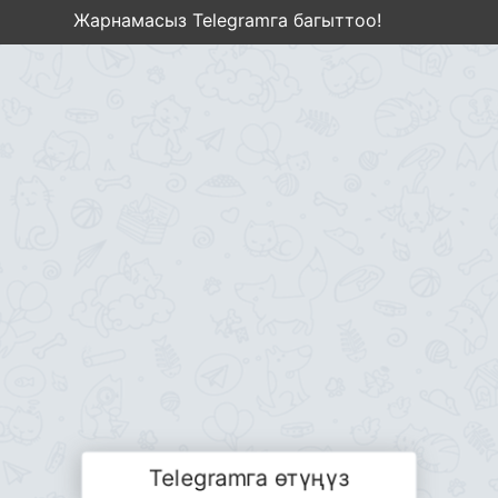
Жарнамасыз Telegramга багыттоо!
Telegramга өтүңүз