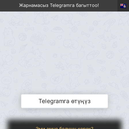
Жарнамасыз Telegramга багыттоо!
Telegramга өтүңүз
Эми эмне болушу керек?