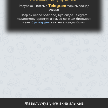
Telegram
Ресурска шилтеме
тиркемесинде
ачылат
Эгер эч нерсе болбосо, бул сизде Telegram
колдонмосу орнотулган эмес дегенди билдирет
- аны
бул жерден
жүктөп алсаңыз болот
Жазылууңуз үчүн акча алыңыз