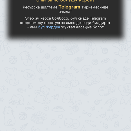
Telegram
Ресурска шилтеме
тиркемесинде
ачылат
Эгер эч нерсе болбосо, бул сизде Telegram
колдонмосу орнотулган эмес дегенди билдирет
- аны
бул жерден
жүктөп алсаңыз болот