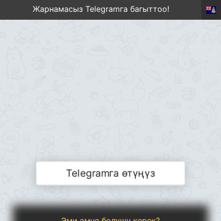
Жарнамасыз Telegramга багыттоо!
Telegramга өтүңүз
Эми эмне болушу керек?