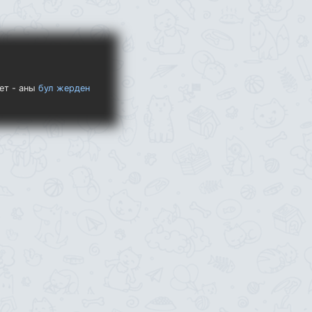
ет - аны
бул жерден