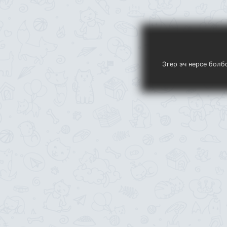
Эгер эч нерсе болб