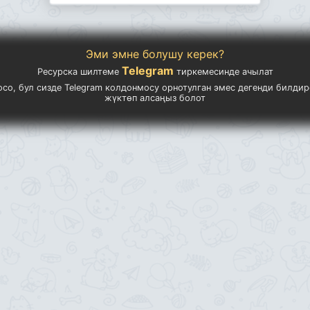
Эми эмне болушу керек?
Telegram
Ресурска шилтеме
тиркемесинде ачылат
осо, бул сизде Telegram колдонмосу орнотулган эмес дегенди билдир
жүктөп алсаңыз болот