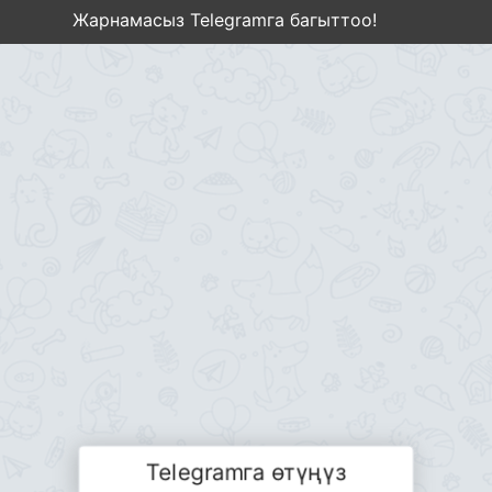
Жарнамасыз Telegramга багыттоо!
Telegramга өтүңүз