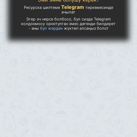
Telegram
Ресурска шилтеме
тиркемесинде
ачылат
Эгер эч нерсе болбосо, бул сизде Telegram
колдонмосу орнотулган эмес дегенди билдирет
- аны
бул жерден
жүктөп алсаңыз болот