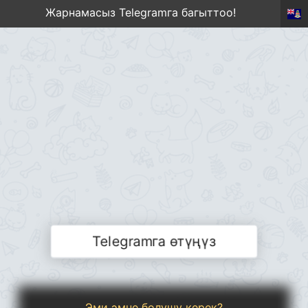
Жарнамасыз Telegramга багыттоо!
Telegramга өтүңүз
Эми эмне болушу керек?