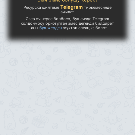
Telegram
Ресурска шилтеме
тиркемесинде
ачылат
Эгер эч нерсе болбосо, бул сизде Telegram
колдонмосу орнотулган эмес дегенди билдирет
- аны
бул жерден
жүктөп алсаңыз болот