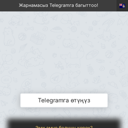
Жарнамасыз Telegramга багыттоо!
Telegramга өтүңүз
Эми эмне болушу керек?