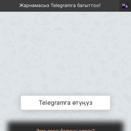
Жарнамасыз Telegramга багыттоо!
Telegramга өтүңүз
Эми эмне болушу керек?