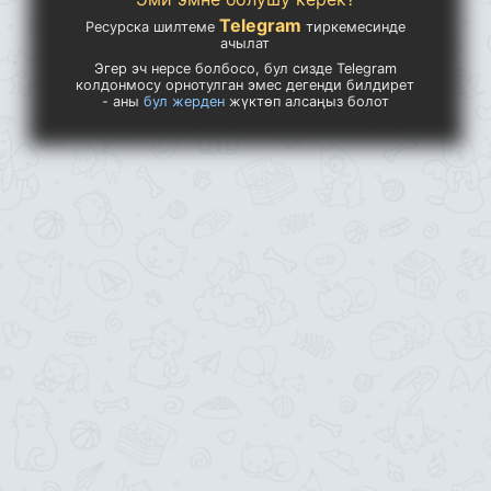
Telegram
Ресурска шилтеме
тиркемесинде
ачылат
Эгер эч нерсе болбосо, бул сизде Telegram
колдонмосу орнотулган эмес дегенди билдирет
- аны
бул жерден
жүктөп алсаңыз болот