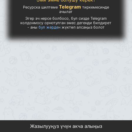
Telegram
Ресурска шилтеме
тиркемесинде
ачылат
Эгер эч нерсе болбосо, бул сизде Telegram
колдонмосу орнотулган эмес дегенди билдирет
- аны
бул жерден
жүктөп алсаңыз болот
Жазылууңуз үчүн акча алыңыз