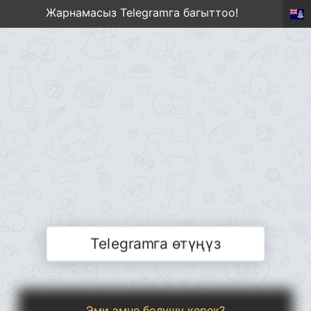
Жарнамасыз Telegramга багыттоо!
Telegramга өтүңүз
Эми эмне болушу керек?