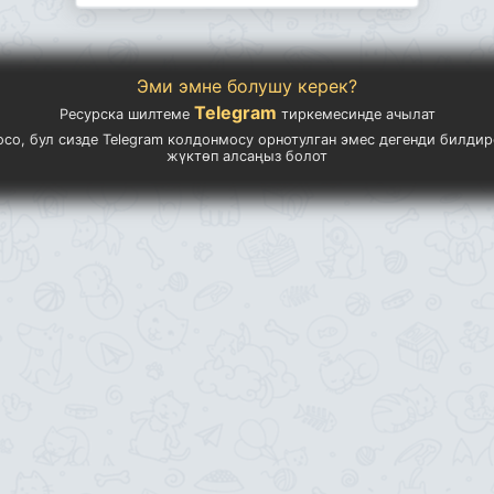
Эми эмне болушу керек?
Telegram
Ресурска шилтеме
тиркемесинде ачылат
осо, бул сизде Telegram колдонмосу орнотулган эмес дегенди билдир
жүктөп алсаңыз болот