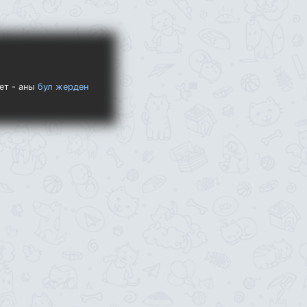
ет - аны
бул жерден