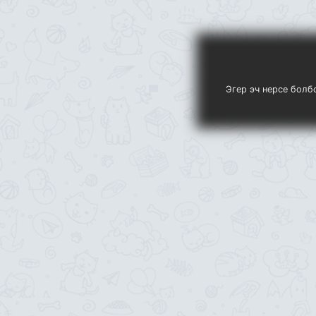
Эгер эч нерсе болб