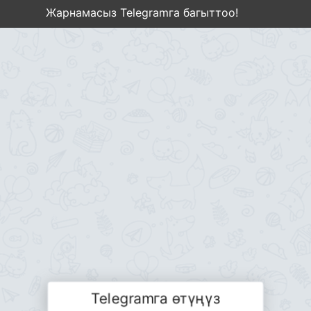
Жарнамасыз Telegramга багыттоо!
Telegramга өтүңүз