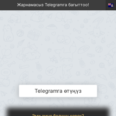
Жарнамасыз Telegramга багыттоо!
Telegramга өтүңүз
Эми эмне болушу керек?