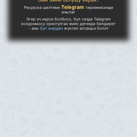
Telegram
Ресурска шилтеме
тиркемесинде
ачылат
Эгер эч нерсе болбосо, бул сизде Telegram
колдонмосу орнотулган эмес дегенди билдирет
- аны
бул жерден
жүктөп алсаңыз болот