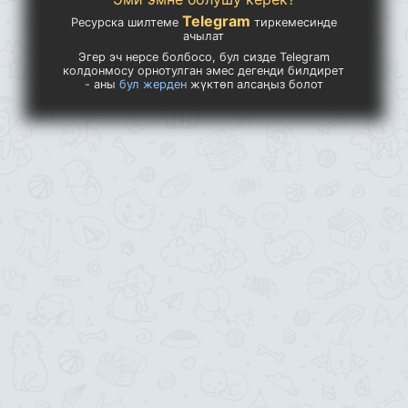
Telegram
Ресурска шилтеме
тиркемесинде
ачылат
Эгер эч нерсе болбосо, бул сизде Telegram
колдонмосу орнотулган эмес дегенди билдирет
- аны
бул жерден
жүктөп алсаңыз болот