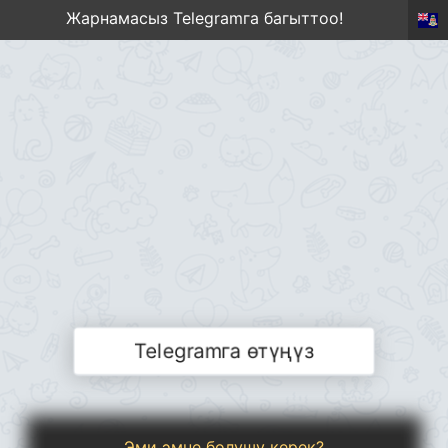
Жарнамасыз Telegramга багыттоо!
Telegramга өтүңүз
Эми эмне болушу керек?