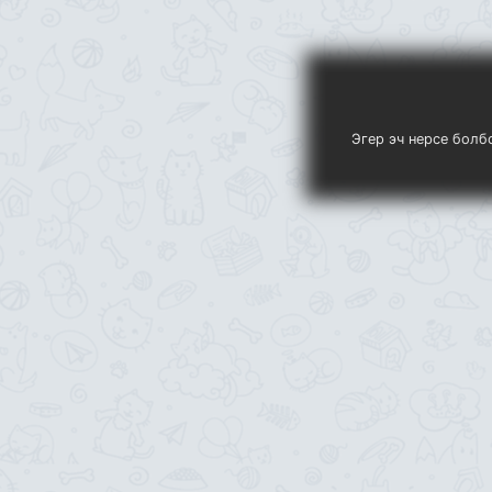
Эгер эч нерсе болб