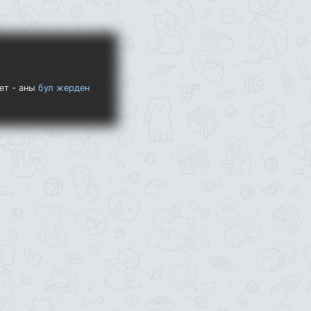
ет - аны
бул жерден