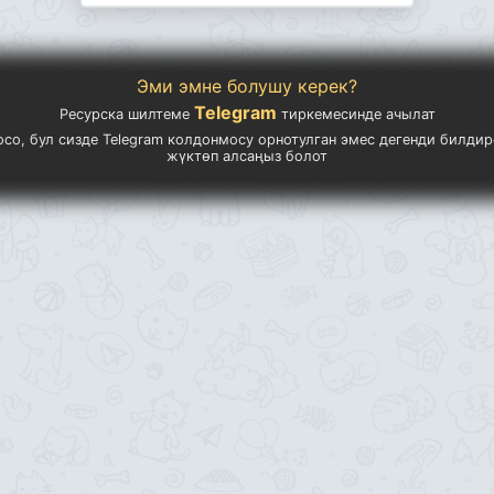
Эми эмне болушу керек?
Telegram
Ресурска шилтеме
тиркемесинде ачылат
осо, бул сизде Telegram колдонмосу орнотулган эмес дегенди билдир
жүктөп алсаңыз болот