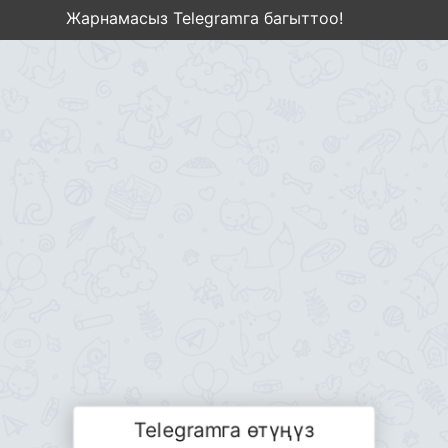
Жарнамасыз Telegramга багыттоо!
Telegramга өтүңүз