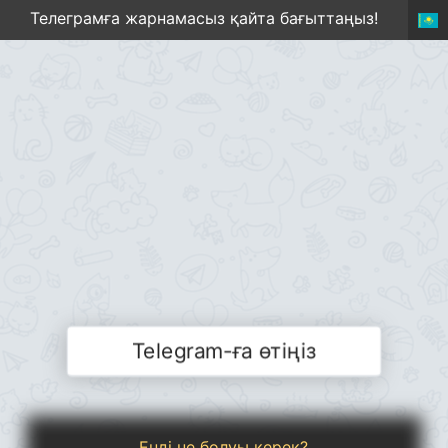
Телеграмға жарнамасыз қайта бағыттаңыз!
Telegram-ға өтіңіз
Енді не болуы керек?