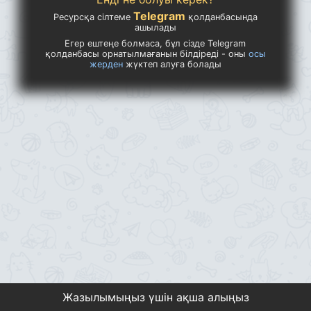
Telegram
Ресурсқа сілтеме
қолданбасында
ашылады
Егер ештеңе болмаса, бұл сізде Telegram
қолданбасы орнатылмағанын білдіреді - оны
осы
жерден
жүктеп алуға болады
Жазылымыңыз үшін ақша алыңыз