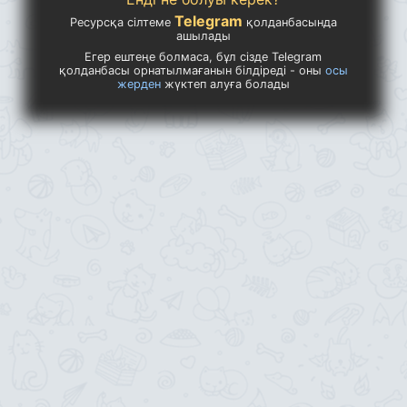
Telegram
Ресурсқа сілтеме
қолданбасында
ашылады
Егер ештеңе болмаса, бұл сізде Telegram
қолданбасы орнатылмағанын білдіреді - оны
осы
жерден
жүктеп алуға болады