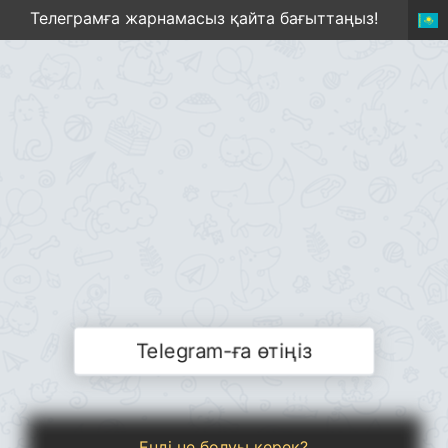
Телеграмға жарнамасыз қайта бағыттаңыз!
Telegram-ға өтіңіз
Енді не болуы керек?