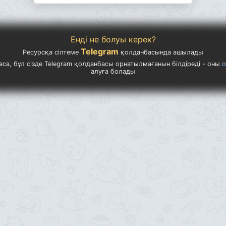
Енді не болуы керек?
Telegram
Ресурсқа сілтеме
қолданбасында ашылады
са, бұл сізде Telegram қолданбасы орнатылмағанын білдіреді - оны
о
алуға болады