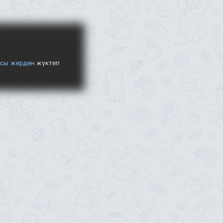
сы жерден
жүктеп