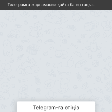
Телеграмға жарнамасыз қайта бағыттаңыз!
Telegram-ға өтіңіз