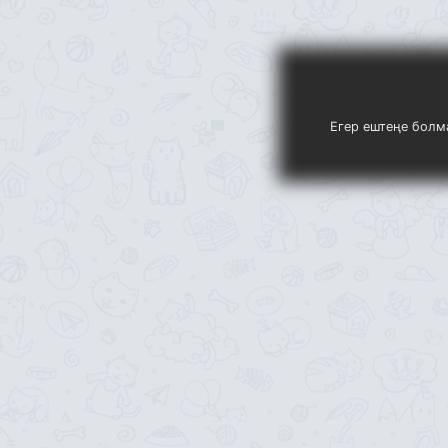
Егер ештеңе болма