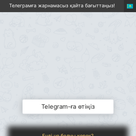
Телеграмға жарнамасыз қайта бағыттаңыз!
Telegram-ға өтіңіз
Енді не болуы керек?