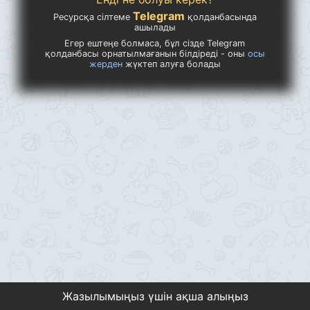
Telegram
Ресурсқа сілтеме
қолданбасында
ашылады
Егер ештеңе болмаса, бұл сізде Telegram
қолданбасы орнатылмағанын білдіреді - оны
осы
жерден
жүктеп алуға болады
Жазылымыңыз үшін ақша алыңыз