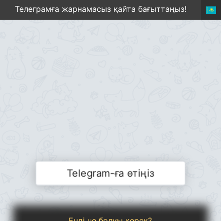
Телеграмға жарнамасыз қайта бағыттаңыз!
Telegram-ға өтіңіз
Енді не болуы керек?