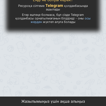
Telegram
Ресурсқа сілтеме
қолданбасында
ашылады
Егер ештеңе болмаса, бұл сізде Telegram
қолданбасы орнатылмағанын білдіреді - оны
осы
жерден
жүктеп алуға болады
Жазылымыңыз үшін ақша алыңыз