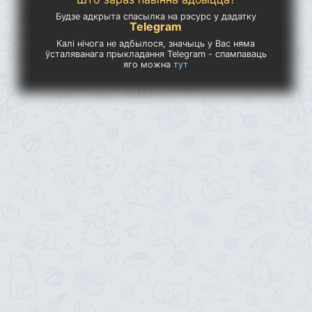
Будзе адкрыта спасылка на рэсурс у дадатку
Telegram
Калі нічога не адбылося, значыць у Вас няма
ўсталяванага прыкладання Telegram - спампаваць
яго можна
тут