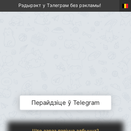
Рэдырэкт у Тэлеграм без рэкламы!
Перайдзіце ў Telegram
Што зараз павінна адбыцца?