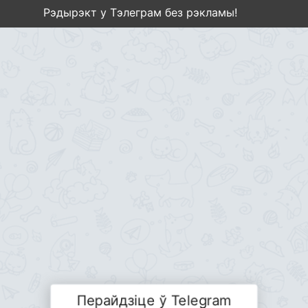
Рэдырэкт у Тэлеграм без рэкламы!
Перайдзіце ў Telegram