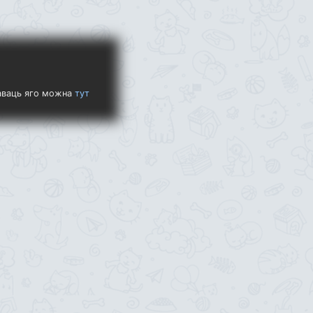
паваць яго можна
тут