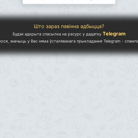
Што зараз павінна адбыцца?
Telegram
Будзе адкрыта спасылка на рэсурс у дадатку
ылося, значыць у Вас няма ўсталяванага прыкладання Telegram - спам